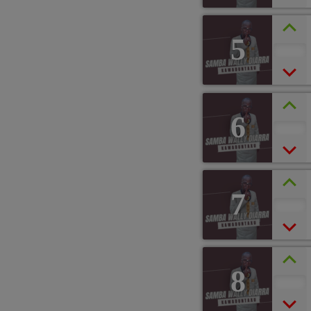
5
6
7
8