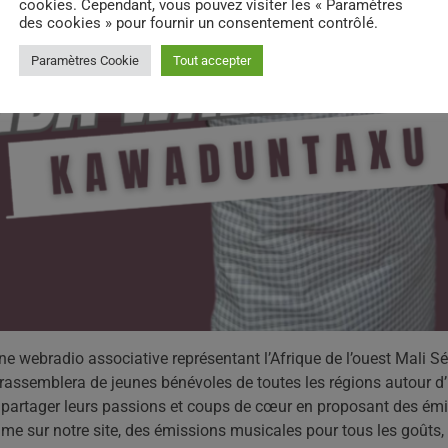
cookies. Cependant, vous pouvez visiter les « Paramètres
des cookies » pour fournir un consentement contrôlé.
Paramètres Cookie
Tout accepter
 webradio associative représentant l’Afrique de l’ouest Mali 
ssemblera de jeunes bénévoles de toutes les régions autour d
partager leurs passions et coups de cœur en proposant des ém
me sur notre site, des émissions musicales pour tous les goûts,