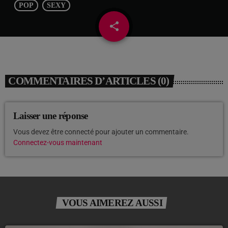
POP
SEXY
share
email
2
COMMENTAIRES D’ARTICLES (0)
Laisser une réponse
Vous devez être connecté pour ajouter un commentaire.
Connectez-vous maintenant
VOUS AIMEREZ AUSSI