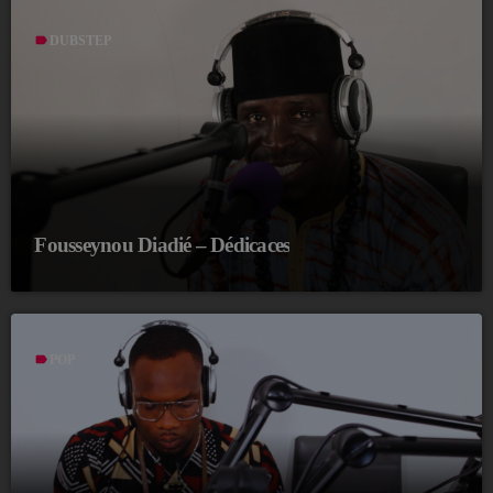
label
DUBSTEP
Fousseynou Diadié – Dédicaces
label
POP