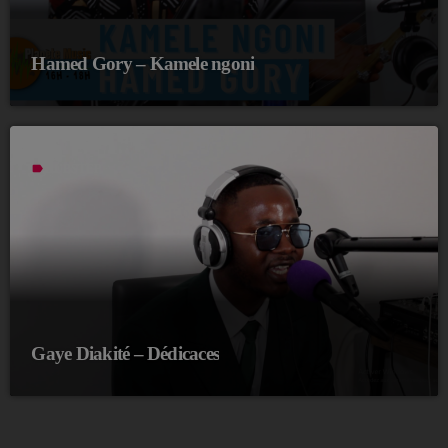
Hamed Gory – Kamele ngoni
label
DUBSTEP
Gaye Diakité – Dédicaces