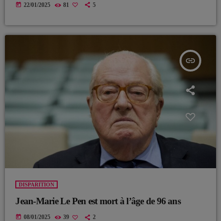
today
22/01/2025
81
5
insert_link
DISPARITION
Jean-Marie Le Pen est mort à l’âge de 96 ans
today
08/01/2025
39
2