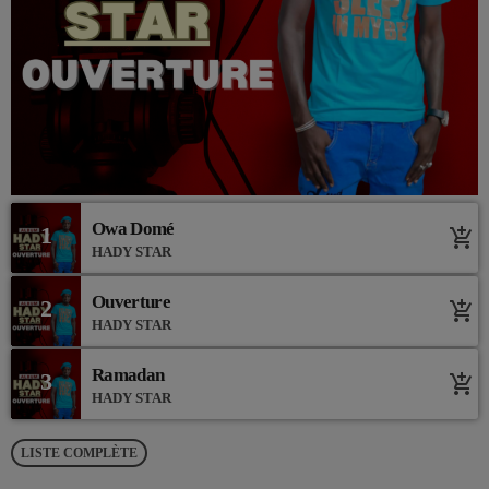
Owa Domé
1
add_shopping_cart
HADY STAR
Ouverture
2
add_shopping_cart
HADY STAR
Ramadan
3
add_shopping_cart
HADY STAR
LISTE COMPLÈTE