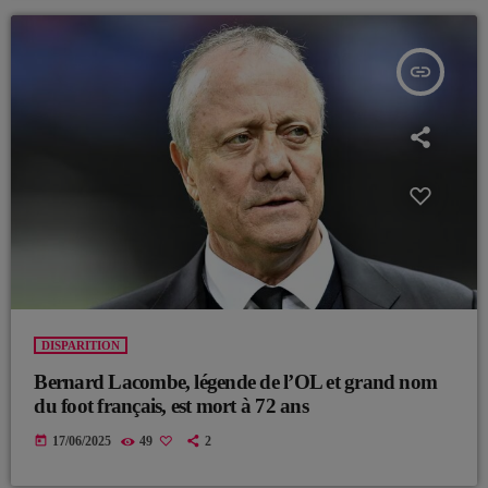
insert_link
DISPARITION
Bernard Lacombe, légende de l’OL et grand nom
du foot français, est mort à 72 ans
today
17/06/2025
49
2