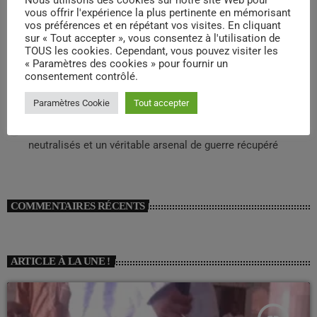
Nous utilisons des cookies sur notre site Web pour
polémique
vous offrir l'expérience la plus pertinente en mémorisant
vos préférences et en répétant vos visites. En cliquant
Mali : L’ancien Premier ministre Soumana Sako est décédé
sur « Tout accepter », vous consentez à l'utilisation de
à l’âge de 75 ans
TOUS les cookies. Cependant, vous pouvez visiter les
« Paramètres des cookies » pour fournir un
consentement contrôlé.
L’attaquant de Liverpool, Diogo Jota, et son frère meurent
dans un accident de la route
Paramètres Cookie
Tout accepter
Sept attaques coordonnées au Mali: Plus de 80 terroristes
neutralisés et un véritable arsenal de guerre récupéré
COMMENTAIRES RÉCENTS
ARTICLE À LA UNE !