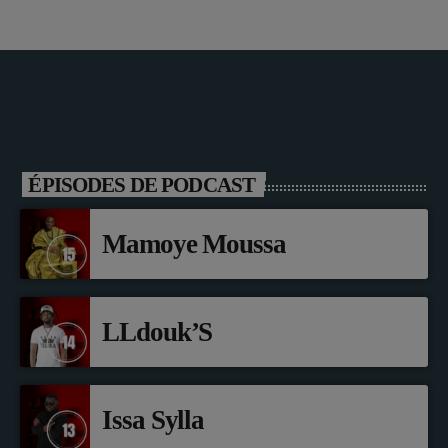
ÉPISODES DE PODCAST
Mamoye Moussa
LLdouk’S
Issa Sylla