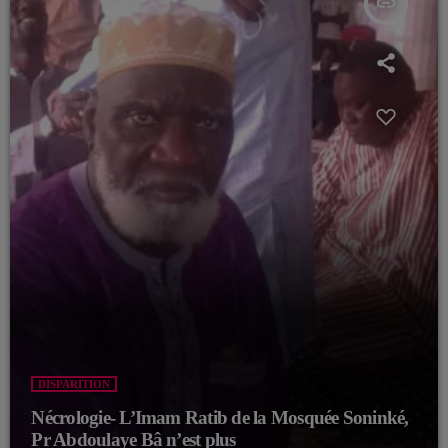
insert_link
DISPARITION
Nécrologie- L’Imam Ratib de la Mosquée Soninké,
Pr Abdoulaye Bâ n’est plus