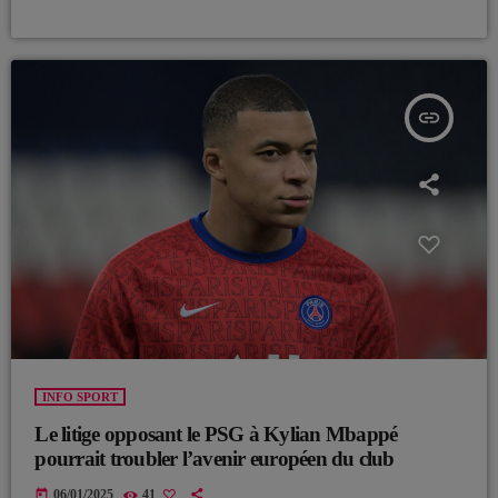
insert_link
INFO SPORT
Le litige opposant le PSG à Kylian Mbappé
pourrait troubler l’avenir européen du club
today
06/01/2025
41