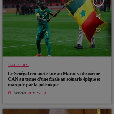
insert_link
ACTUALITÉS
Le Sénégal remporte face au Maroc sa deuxième
CAN au terme d’une finale au scénario épique et
marquée par la polémique
today
18/01/2026
64