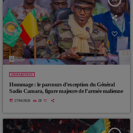
insert_link
DISPARITION
Hommage : le parcours d’exception du Général
Sadio Camara, figure majeure de l’armée malienne
today
27/04/2026
28