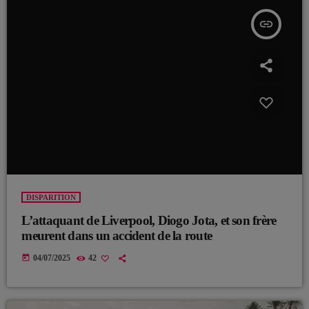
insert_link
DISPARITION
L’attaquant de Liverpool, Diogo Jota, et son frère
meurent dans un accident de la route
today
04/07/2025
42