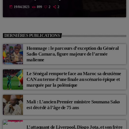
today
19/04/2023
899
2
2
DERNIÈRES PUBLICATIONS
Hommage : le parcours d’exception du Général
Sadio Camara, figure majeure de l’armée
malienne
Le Sénégal remporte face au Maroc sa deuxième
CAN au terme d’une finale au scénario épique et
marquée par la polémique
Mali : L’ancien Premier ministre Soumana Sako
est décédé à l’âge de 75 ans
L’attaquant de Liverpool, Diogo Jota, et son frère