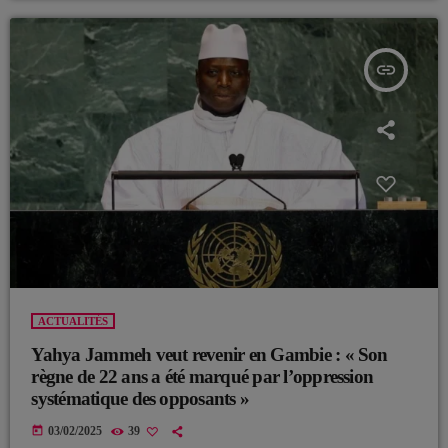
insert_link
ACTUALITÉS
Yahya Jammeh veut revenir en Gambie : « Son
règne de 22 ans a été marqué par l’oppression
systématique des opposants »
today
03/02/2025
39