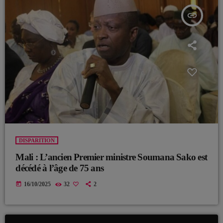
insert_link
DISPARITION
Mali : L’ancien Premier ministre Soumana Sako est
décédé à l’âge de 75 ans
today
16/10/2025
32
2