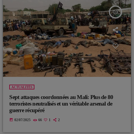
insert_link
ACTUALITÉS
Sept attaques coordonnées au Mali: Plus de 80
terroristes neutralisés et un véritable arsenal de
guerre récupéré
today
02/07/2025
66
1
2