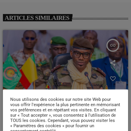
ARTICLES SIMILAIRES
insert_link
Nous utilisons des cookies sur notre site Web pour
vous offrir l'expérience la plus pertinente en mémorisant
vos préférences et en répétant vos visites. En cliquant
sur « Tout accepter », vous consentez à l'utilisation de
DISPARITION
TOUS les cookies. Cependant, vous pouvez visiter les
« Paramètres des cookies » pour fournir un
Hommage : le parcours d’exception du Général
consentement contrôlé.