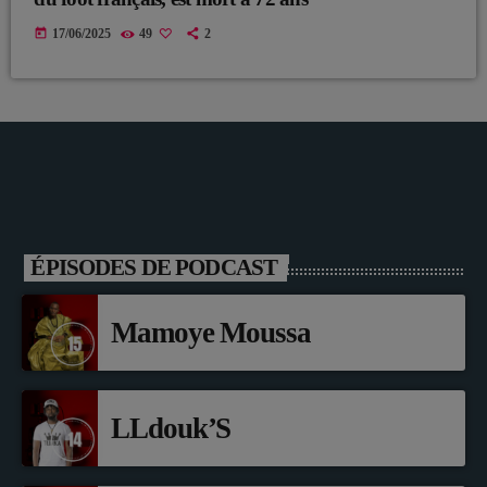
today
17/06/2025
49
2
ÉPISODES DE PODCAST
Mamoye Moussa
LLdouk’S