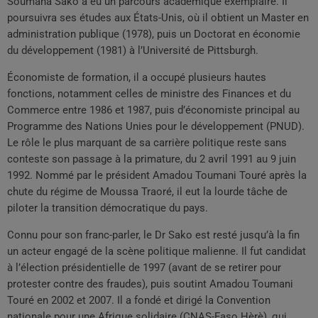
Soumana Sako a eu un parcours académique exemplaire. Il
poursuivra ses études aux États-Unis, où il obtient un Master en
administration publique (1978), puis un Doctorat en économie
du développement (1981) à l’Université de Pittsburgh.
Économiste de formation, il a occupé plusieurs hautes
fonctions, notamment celles de ministre des Finances et du
Commerce entre 1986 et 1987, puis d’économiste principal au
Programme des Nations Unies pour le développement (PNUD).
Le rôle le plus marquant de sa carrière politique reste sans
conteste son passage à la primature, du 2 avril 1991 au 9 juin
1992. Nommé par le président Amadou Toumani Touré après la
chute du régime de Moussa Traoré, il eut la lourde tâche de
piloter la transition démocratique du pays.
Connu pour son franc-parler, le Dr Sako est resté jusqu’à la fin
un acteur engagé de la scène politique malienne. Il fut candidat
à l’élection présidentielle de 1997 (avant de se retirer pour
protester contre des fraudes), puis soutint Amadou Toumani
Touré en 2002 et 2007. Il a fondé et dirigé la Convention
nationale pour une Afrique solidaire (CNAS-Faso Hèrè), qui