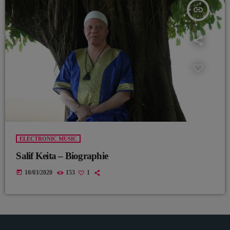
insert_link
ELECTRONIC MUSIC
Salif Keita – Biographie
today
10/03/2020
153
1