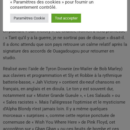
« Paramètres des cookies » pour fournir un
pour que les jeunes îliens se détournent de la violence.
consentement contrôlé.
2007 : « Jah Victory »
Paramètres Cookie
Tout accepter
En novembre 2007, il met fin à cinq ans de deuil discographique
en publiant « Jah Victory ». Le chantre ivoirien a tenu promesse
: « Tant qu’il y a la guerre, je ne sortirai pas de disque » disait-il.
Il a donc attendu que son pays retrouve un calme relatif après la
signature des accords de Ouagadougou pour retourner en
studio.
Réalisé avec l’aide de Tyron Downie (ex-Wailer de Bob Marley)
aux claviers et programmation et Sly et Robbie à la rythmique
batterie-basse, « Jah Victory » contient dix-neuf chansons en
français, en anglais et en dioula. Le ton y est souvent dur,
notamment sur « Mister Grande Gueule », « Les Salauds » ou
« Sales racistes ». Mais l’allégresse l’optimise et le mysticisme
d’Alpha Blondy n’est jamais loin. Il y a même quelques
morceaux « surprises », comme cette reprise ponctuée de
cornemuse de « Wish You Where Here » de Pink Floyd, cet
accordéon sur « Gban Gban » ou ces bruits de bombe et ces