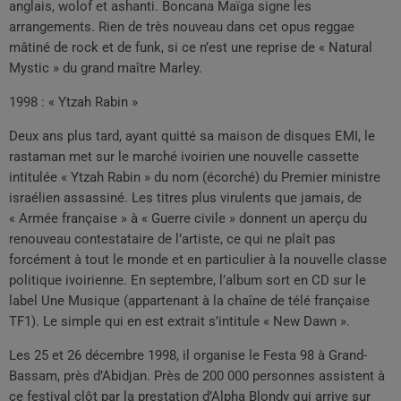
anglais, wolof et ashanti. Boncana Maïga signe les
arrangements. Rien de très nouveau dans cet opus reggae
mâtiné de rock et de funk, si ce n’est une reprise de « Natural
Mystic » du grand maître Marley.
1998 : « Ytzah Rabin »
Deux ans plus tard, ayant quitté sa maison de disques EMI, le
rastaman met sur le marché ivoirien une nouvelle cassette
intitulée « Ytzah Rabin » du nom (écorché) du Premier ministre
israélien assassiné. Les titres plus virulents que jamais, de
« Armée française » à « Guerre civile » donnent un aperçu du
renouveau contestataire de l’artiste, ce qui ne plaît pas
forcément à tout le monde et en particulier à la nouvelle classe
politique ivoirienne. En septembre, l’album sort en CD sur le
label Une Musique (appartenant à la chaîne de télé française
TF1). Le simple qui en est extrait s’intitule « New Dawn ».
Les 25 et 26 décembre 1998, il organise le Festa 98 à Grand-
Bassam, près d’Abidjan. Près de 200 000 personnes assistent à
ce festival clôt par la prestation d’Alpha Blondy qui arrive sur