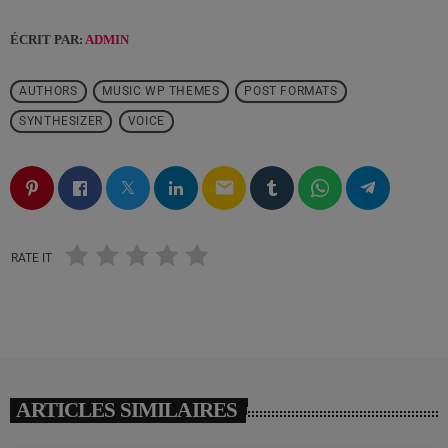
ÉCRIT PAR:
ADMIN
AUTHORS
MUSIC WP THEMES
POST FORMATS
SYNTHESIZER
VOICE
email
RATE IT
ARTICLES SIMILAIRES