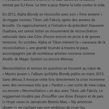
remixé par DJ Kore. Le titre a pour thème la lutte contre le sida.
En 2012, Alpha Blondy se réconcilie avec son « frère ennemi »
du reggae ivoirien, Tiken Jah Fakoly, après des années de
brouille. Ce rapprochement, à l’initiative du président Alassane
Ouattara, est censé initier un mouvement de réconciliation
nationale dans une Côte d’Ivoire encore en proie à de graves
tensions. En octobre, Alpha et Tiken mènent la « caravane de la
réconciliation », une grande tournée à travers le pays,
accompagnés par de nombreux artistes ivoiriens comme
A’salfo de Magic System ou encore Meiway.
Réconciliation et remise en question se trouvent au cœur de
« Mystic power », l’album qu’Alpha Blondy publie en mars 2013.
Sans détour, il évoque cette fois directement la crise ivoirienne
avec des morceaux tels que « Pardon », une sorte de mea culpa,
ou encore « Réconciliation » en duo avec Tiken Jah Fakoly. Le
reggaeman n’oublie pas d’insuffler une dose d’espoir et de paix
(« Hope »avec le Jamaïcain Beenie Man, « My american
dream »), ne cachant pas son ambition de jouer les