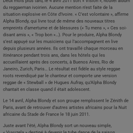
Deux mois plus tard, le 4 avril 2011 sort « Vision », nouvel album
du reggaeman ivoirien. Aucune mention n’est faite de la
situation explosive en Côte d’Ivoire. « C’est volontaire », affirme
Alpha Blondy, qui livre tout de même des nouveaux titres
empreints d’amertume et de blessures (« Tu mens », « Ces soi-
disant amis », « Trop bon »…). Pour le produire, Alpha Blondy
s’est appuyé sur les musiciens qui l’accompagnent en live
depuis plusieurs années. Ils ont travaillé chaque morceau en
itinérance pendant trois ans, dans les hôtels qui les
accueillaient après des concerts, à Buenos Aires, Rio de
Janeiro, Zurich, Paris… Le résultat est fidèle au style reggae
roots revendiqué par le chanteur et comporte une version
reggae de « Stewball » de Hugues Aufray, qu’Alpha Blondy
chantait en classe quand il était adolescent.
Le 14 avril, Alpha Blondy et son groupe remplissent le Zénith de
Paris, avant de retrouver d’autres artistes africains pour la Nuit
africaine du Stade de France le 18 juin 2011.
Juste avant l’été, Alpha Blondy sort un nouveau simple,
« Vuvuzela » destiné à devenir le tube dance de la saison,