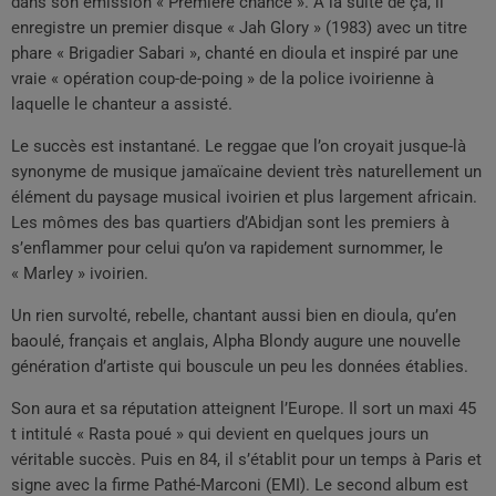
dans son émission « Première chance ». À la suite de ça, il
enregistre un premier disque « Jah Glory » (1983) avec un titre
phare « Brigadier Sabari », chanté en dioula et inspiré par une
vraie « opération coup-de-poing » de la police ivoirienne à
laquelle le chanteur a assisté.
Le succès est instantané. Le reggae que l’on croyait jusque-là
synonyme de musique jamaïcaine devient très naturellement un
élément du paysage musical ivoirien et plus largement africain.
Les mômes des bas quartiers d’Abidjan sont les premiers à
s’enflammer pour celui qu’on va rapidement surnommer, le
« Marley » ivoirien.
Un rien survolté, rebelle, chantant aussi bien en dioula, qu’en
baoulé, français et anglais, Alpha Blondy augure une nouvelle
génération d’artiste qui bouscule un peu les données établies.
Son aura et sa réputation atteignent l’Europe. Il sort un maxi 45
t intitulé « Rasta poué » qui devient en quelques jours un
véritable succès. Puis en 84, il s’établit pour un temps à Paris et
signe avec la firme Pathé-Marconi (EMI). Le second album est