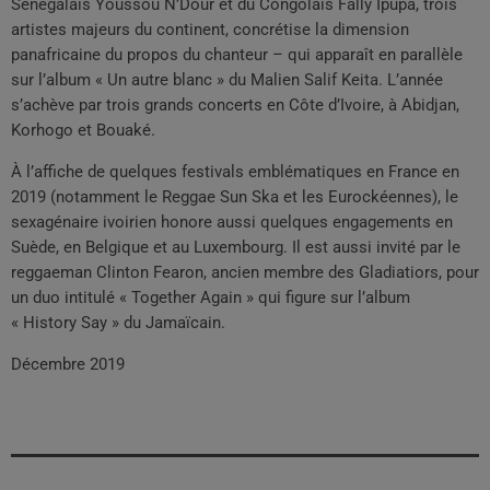
Sénégalais Youssou N’Dour et du Congolais Fally Ipupa, trois
artistes majeurs du continent, concrétise la dimension
panafricaine du propos du chanteur – qui apparaît en parallèle
sur l’album « Un autre blanc » du Malien Salif Keita. L’année
s’achève par trois grands concerts en Côte d’Ivoire, à Abidjan,
Korhogo et Bouaké.
À l’affiche de quelques festivals emblématiques en France en
2019 (notamment le Reggae Sun Ska et les Eurockéennes), le
sexagénaire ivoirien honore aussi quelques engagements en
Suède, en Belgique et au Luxembourg. Il est aussi invité par le
reggaeman Clinton Fearon, ancien membre des Gladiatiors, pour
un duo intitulé « Together Again » qui figure sur l’album
« History Say » du Jamaïcain.
Décembre 2019