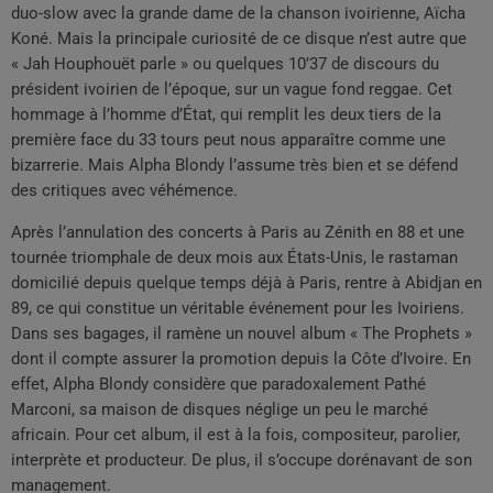
duo-slow avec la grande dame de la chanson ivoirienne, Aïcha
Koné. Mais la principale curiosité de ce disque n’est autre que
« Jah Houphouët parle » ou quelques 10’37 de discours du
président ivoirien de l’époque, sur un vague fond reggae. Cet
hommage à l’homme d’État, qui remplit les deux tiers de la
première face du 33 tours peut nous apparaître comme une
bizarrerie. Mais Alpha Blondy l’assume très bien et se défend
des critiques avec véhémence.
Après l’annulation des concerts à Paris au Zénith en 88 et une
tournée triomphale de deux mois aux États-Unis, le rastaman
domicilié depuis quelque temps déjà à Paris, rentre à Abidjan en
89, ce qui constitue un véritable événement pour les Ivoiriens.
Dans ses bagages, il ramène un nouvel album « The Prophets »
dont il compte assurer la promotion depuis la Côte d’Ivoire. En
effet, Alpha Blondy considère que paradoxalement Pathé
Marconi, sa maison de disques néglige un peu le marché
africain. Pour cet album, il est à la fois, compositeur, parolier,
interprète et producteur. De plus, il s’occupe dorénavant de son
management.