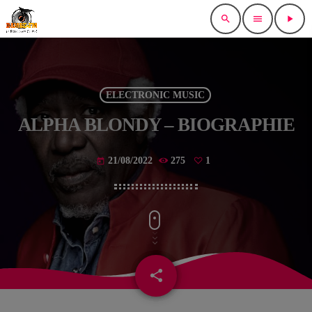
search
menu
play_arrow
ELECTRONIC MUSIC
ALPHA BLONDY – BIOGRAPHIE
21/08/2022
275
1
today
share
email
1