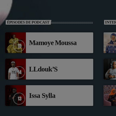
ÉPISODES DE PODCAST
INTE
Mamoye Moussa
LLdouk’S
Issa Sylla