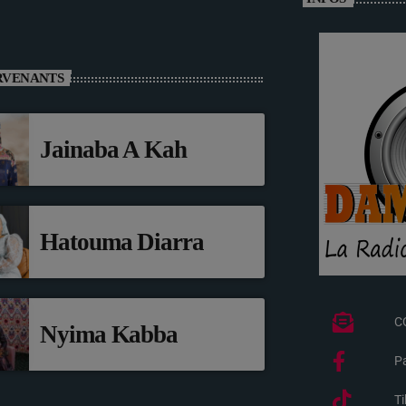
RVENANTS
Jainaba A Kah
Hatouma Diarra
C
Nyima Kabba
P
Ti