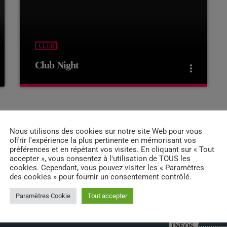
CLUB
Club Night
more_vert
close
Club Night
Presented by Dj Ross
Nous utilisons des cookies sur notre site Web pour vous
offrir l'expérience la plus pertinente en mémorisant vos
For every Show page the timetable is auomatically
préférences et en répétant vos visites. En cliquant sur « Tout
generated from the schedule, and you can set
accepter », vous consentez à l'utilisation de TOUS les
automatic carousels of Podcasts, Articles and
cookies. Cependant, vous pouvez visiter les « Paramètres
Charts by simply choosing a category.
des cookies » pour fournir un consentement contrôlé.
Paramètres Cookie
Tout accepter
INFOS