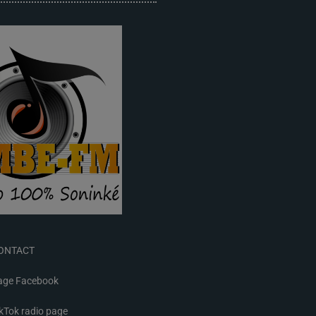
ONTACT
age Facebook
kTok radio page