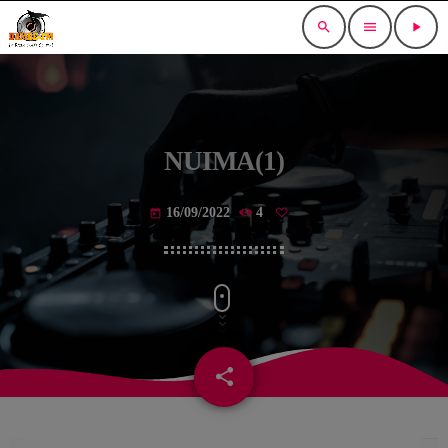
search
menu
play_arrow
NUIMA(1)
16/09/2022
4
today
share
email