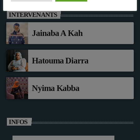
INTERVENANTS
Jainaba A Kah
Hatouma Diarra
Nyima Kabba
INFOS