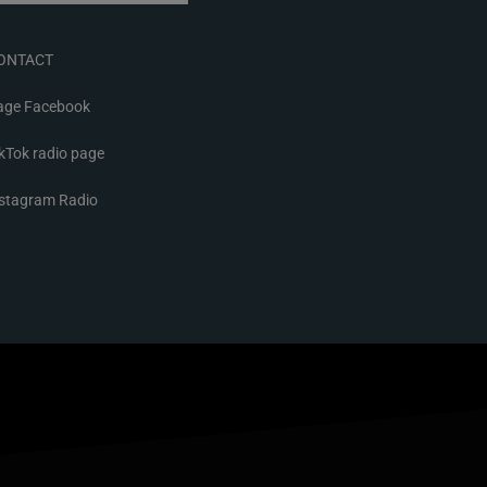
ONTACT
age Facebook
kTok radio page
nstagram Radio