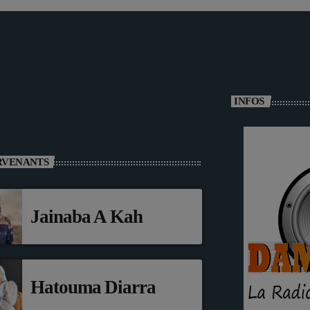
INFOS
RVENANTS
Jainaba A Kah
Hatouma Diarra