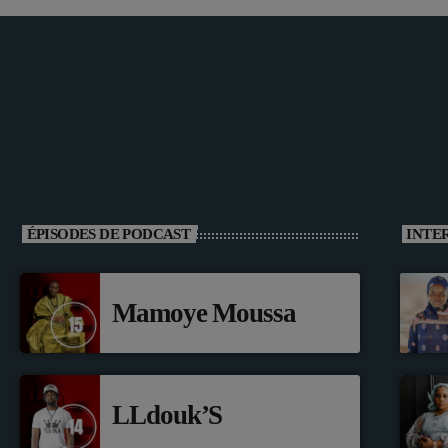
ÉPISODES DE PODCAST
INTE
Mamoye Moussa
LLdouk’S