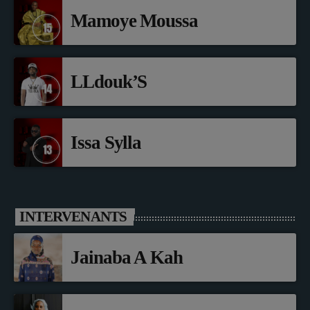
Mamoye Moussa
LLdouk’S
Issa Sylla
INTERVENANTS
Jainaba A Kah