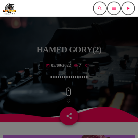
search
menu
play_arrow
HAMED GORY(2)
05/09/2022
7
today
share
email