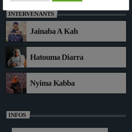
INTERVENANTS
Jainaba A Kah
Hatouma Diarra
Nyima Kabba
INFOS