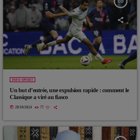
insert_link
INFO SPORT
Un but d’entrée, une expulsion rapide : comment le
Classique a viré au fiasco
today
28/10/2024
77