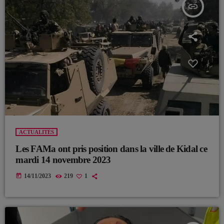
insert_link
ACTUALITÉS
Les FAMa ont pris position dans la ville de Kidal ce
mardi 14 novembre 2023
today
14/11/2023
219
1