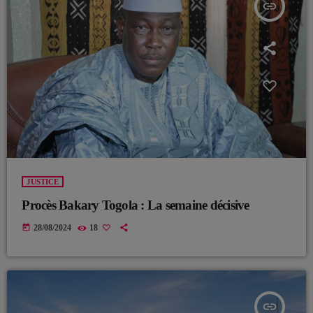
insert_link
JUSTICE
Procès Bakary Togola : La semaine décisive
today
28/08/2024
18
insert_link