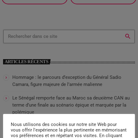
search
ARTICLES RÉCENTS
Hommage : le parcours d’exception du Général Sadio
Camara, figure majeure de l’armée malienne
Le Sénégal remporte face au Maroc sa deuxième CAN au
terme d’une finale au scénario épique et marquée par la
polémique
Nous utilisons des cookies sur notre site Web pour
Mali : L’ancien Premier ministre Soumana Sako est décédé
vous offrir l'expérience la plus pertinente en mémorisant
à l’âge de 75 ans
vos préférences et en répétant vos visites. En cliquant