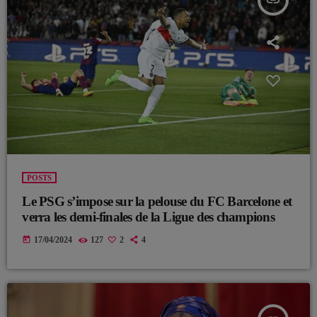
insert_link
POSTS
Le PSG s’impose sur la pelouse du FC Barcelone et
verra les demi-finales de la Ligue des champions
today
17/04/2024
127
2
4