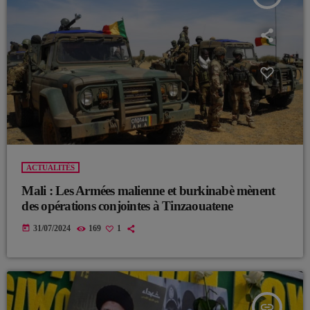
ACTUALITÉS
Mali : Les Armées malienne et burkinabè mènent
des opérations conjointes à Tinzaouatene
today
31/07/2024
169
1
insert_link