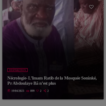
DISPARITION
Nécrologie- L’Imam Ratib de la Mosquée Soninké,
Pr Abdoulaye Bâ n’est plus
today
19/04/2023
899
2
2