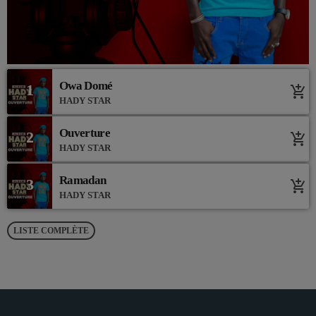
Owa Domé
1
add_shopping_cart
HADY STAR
Ouverture
2
add_shopping_cart
HADY STAR
Ramadan
3
add_shopping_cart
HADY STAR
LISTE COMPLÈTE