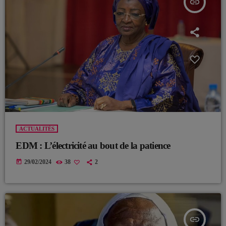
insert_link
ACTUALITÉS
EDM : L’électricité au bout de la patience
today
29/02/2024
38
2
insert_link