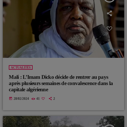
ACTUALITÉS
Mali : L’Imam Dicko décide de rentrer au pays
après plusieurs semaines de convalescence dans la
capitale algérienne
today
28/02/2024
41
2