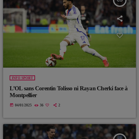
insert_link
INFO SPORT
L’OL sans Corentin Tolisso ni Rayan Cherki face à
Montpellier
today
04/01/2025
36
2