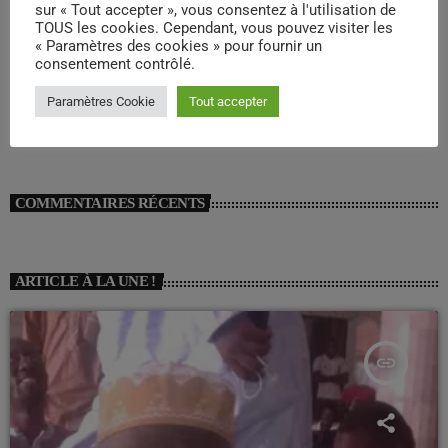
sur « Tout accepter », vous consentez à l'utilisation de
L’attaquant de Liverpool, Diogo Jota, et son frère meurent
TOUS les cookies. Cependant, vous pouvez visiter les
« Paramètres des cookies » pour fournir un
dans un accident de la route
consentement contrôlé.
Sept attaques coordonnées au Mali: Plus de 80 terroristes
Paramètres Cookie
Tout accepter
neutralisés et un véritable arsenal de guerre récupéré
COMMENTAIRES RÉCENTS
ARTICLE À LA UNE !
insert_link