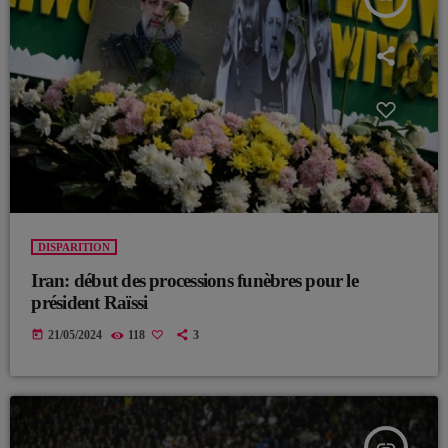
DISPARITION
Iran: début des processions funèbres pour le
président Raïssi
today
21/05/2024
118
3