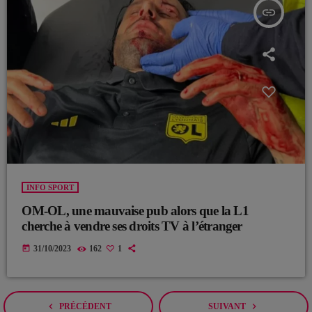
insert_link
INFO SPORT
OM-OL, une mauvaise pub alors que la L1
cherche à vendre ses droits TV à l’étranger
today
31/10/2023
162
1
navigate_before
navigate_next
PRÉCÉDENT
SUIVANT