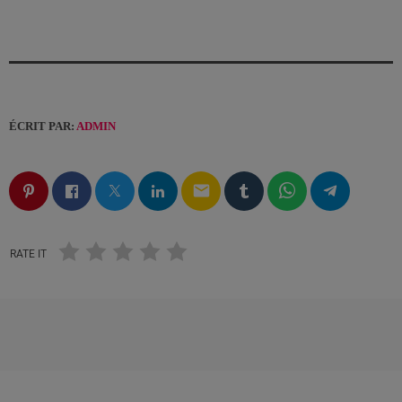
ÉCRIT PAR:
ADMIN
email
RATE IT