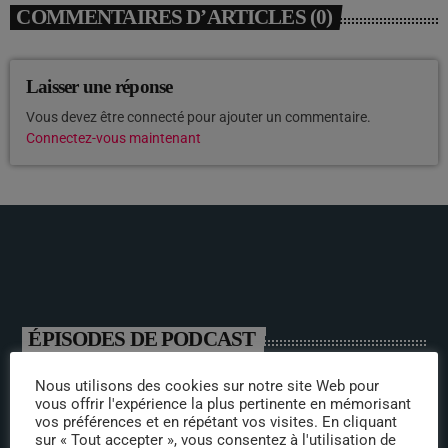
COMMENTAIRES D’ARTICLES (0)
Laisser une réponse
Vous devez être connecté pour ajouter un commentaire.
Connectez-vous maintenant
ÉPISODES DE PODCAST
Nous utilisons des cookies sur notre site Web pour
Mamoye Moussa
vous offrir l'expérience la plus pertinente en mémorisant
vos préférences et en répétant vos visites. En cliquant
sur « Tout accepter », vous consentez à l'utilisation de