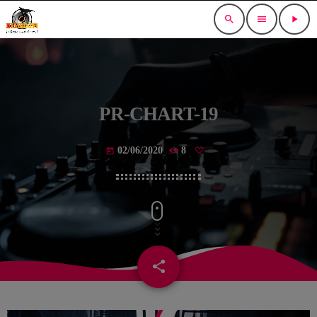
search
menu
play_arrow
PR-CHART-19
02/06/2020
8
today
share
email