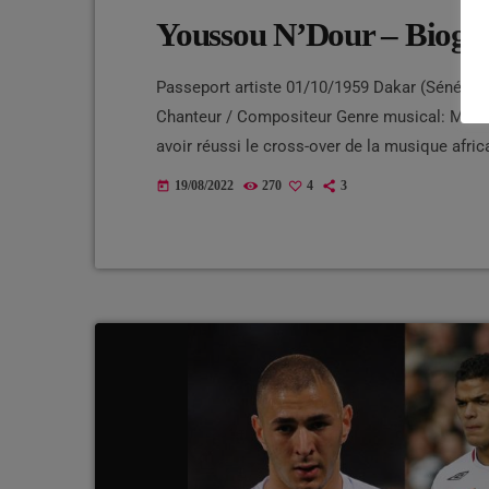
Youssou N’Dour – Biogr
Passeport artiste 01/10/1959 Dakar (Sénégal)
Chanteur / Compositeur Genre musical: Musiqu
avoir réussi le cross-over de la musique afr
Dibango au cours de la décennie suivante ; M
19/08/2022
270
4
3
today
à la fin du siècle dernier. Le […]