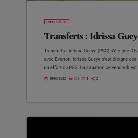
INFO SPORT
Transferts : Idrissa Gue
Transferts : Idrissa Gueye (PSG) s'éloigne d'E
avec Everton, Idrissa Gueye s'est éloigné ces
un effort du PSG. La situation ce vendredi est 
Gueye (32 ans, sous contrat jusqu'en 2023) o
19/08/2022
150
1
2
today
dire que le milieu de terrain ne rejoindra pas l