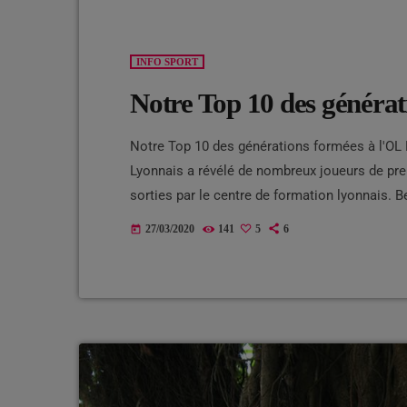
INFO SPORT
Notre Top 10 des générat
Notre Top 10 des générations formées à l'OL 
Lyonnais a révélé de nombreux joueurs de pre
sorties par le centre de formation lyonnais. 
génération 87 de l'OL. Réputé pour la qualité 
27/03/2020
141
5
6
today
nombreux joueurs de premier plan. Voici notr