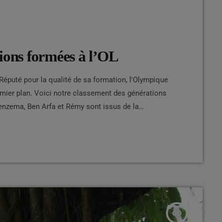
ions formées à l’OL
Réputé pour la qualité de sa formation, l'Olympique
mier plan. Voici notre classement des générations
Benzema, Ben Arfa et Rémy sont issus de la
de sa formation, l'Olympique Lyonnais a révélé de
e classement […]
insert_link