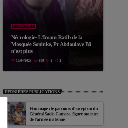
DISPARITION
Nécrologie- L’Imam Ratib de la
Mosquée Soninké, Pr Abdoulaye Bâ
n’est plus
19/04/2023
899
2
2
today
DERNIÈRES PUBLICATIONS
Hommage : le parcours d’exception du
Général Sadio Camara, figure majeure
de l’armée malienne