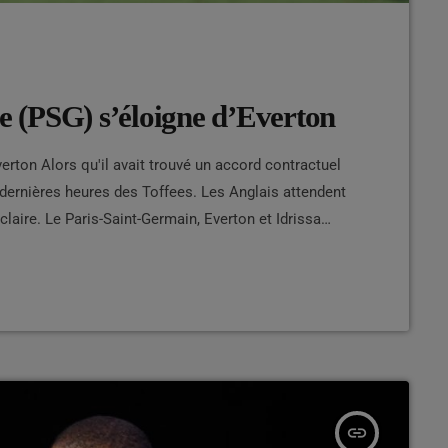
ye (PSG) s’éloigne d’Everton
verton Alors qu'il avait trouvé un accord contractuel
 dernières heures des Toffees. Les Anglais attendent
claire. Le Paris-Saint-Germain, Everton et Idrissa
nt stoppé leurs discussions. Cela ne veut pas encore
e club […]
insert_link